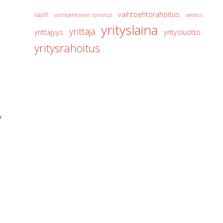
vaihtoehtorahoitus
vaalit
vaihtoehtoinen rahoitus
verotus
yrityslaina
yrittäjä
yrittäjyys
yritysluotto
yritysrahoitus
,