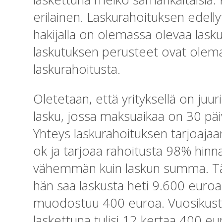
erilainen. Laskurahoituksen edell
hakijalla on olemassa olevaa laskut
laskutuksen perusteet ovat olema
laskurahoitusta.
Oletetaan, että yrityksellä on juu
lasku, jossa maksuaikaa on 30 päiv
Yhteys laskurahoituksen tarjoajaa
ok ja tarjoaa rahoitusta 98% hinn
vähemmän kuin laskun summa. Tämä
hän saa laskusta heti 9.600 euroa
muodostuu 400 euroa. Vuosikustan
laskettuna tulisi 12 kertaa 400 e