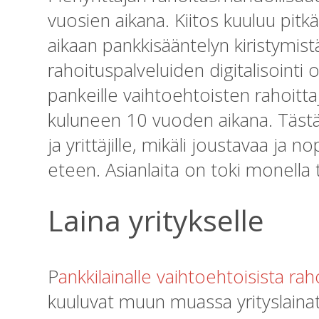
vuosien aikana. Kiitos kuuluu pitkäl
aikaan pankkisääntelyn kiristymist
rahoituspalveluiden digitalisointi 
pankeille vaihtoehtoisten rahoitt
kuluneen 10 vuoden aikana. Tästä o
ja yrittäjille, mikäli joustavaa ja
eteen. Asianlaita on toki monella t
Laina yritykselle
P
ankkilainalle vaihtoehtoisista r
kuuluvat muun muassa yrityslainat