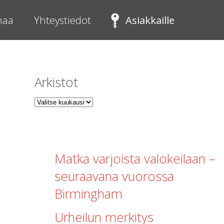
Etsi Siltarahan uutisista
inaa
Yhteystiedot
Asiakkaille
Etsi
Arkistot
Matka varjoista valokeilaan –
seuraavana vuorossa
Birmingham
Urheilun merkitys