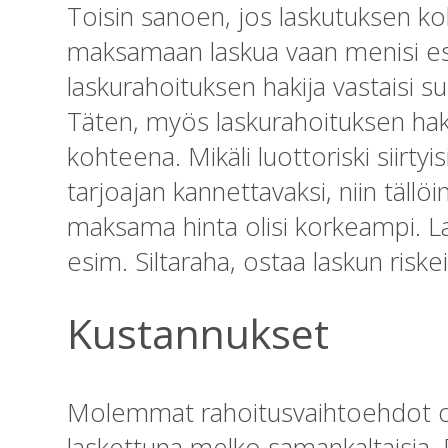
Toisin sanoen, jos laskutuksen koh
maksamaan laskua vaan menisi esim
laskurahoituksen hakija vastaisi s
Täten, myös laskurahoituksen hak
kohteena. Mikäli luottoriski siirt
tarjoajan kannettavaksi, niin tällö
maksama hinta olisi korkeampi. La
esim. Siltaraha, ostaa laskun risk
Kustannukset
Molemmat rahoitusvaihtoehdot ov
laskettuna melko samankaltaisia. 