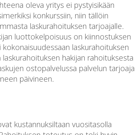
teena oleva yritys ei pystyisikään
erkiksi konkurssiin, niin tällöin
ummasta laskurahoituksen tarjoajalle.
ijan luottokelpoisuus on kiinnostuksen
yisi kokonaisuudessaan laskurahoituksen
in laskurahoituksen hakijan rahoituksesta
skujen ostopalvelussa palvelun tarjoaja
eineen päivineen.
at kustannuksiltaan vuositasolla
Rahoituksen toteutus on toki hyvin