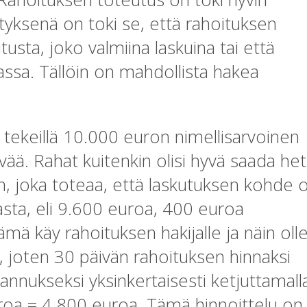
ytyksenä on toki se, että rahoituksen
usta, joko valmiina laskuina tai että
ssa. Tällöin on mahdollista hakea
ri tekeillä 10.000 euron nimellisarvoinen
ää. Rahat kuitenkin olisi hyvä saada heti
n, joka toteaa, että laskutuksen kohde 
asta, eli 9.600 euroa, 400 euroa
 käy rahoituksen hakijalle ja näin oll
, joten 30 päivän rahoituksen hinnaksi
nukseksi yksinkertaisesti ketjuttamall
uroa = 4.800 euroa. Tämä hinnoittelu on