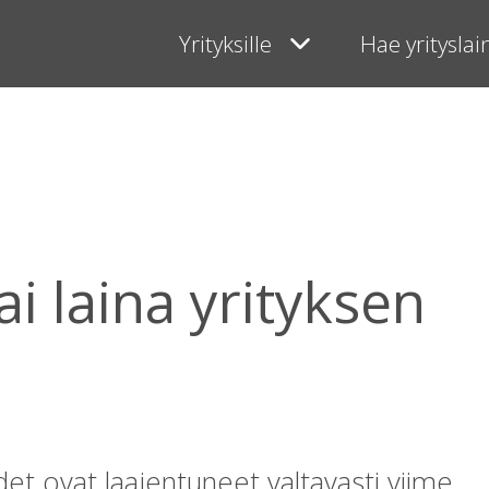
Yrityksille
Hae yritysla
i laina yrityksen
det ovat laajentuneet valtavasti viime