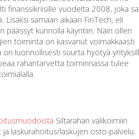
ti finanssikriisille vuodelta 2008, joka sa
ä. Lisäksi samaan aikaan FinTech, eli
on päässyt kunnolla käyntiin. Näin ollen
ajien toiminta on kasvanut voimakkaasti
n luonnollisesti suurta hyötyä yrityksil
 nopeaa rahantarvetta toiminnassa tulee
oimialalla.
ahoitusmuodoista
Siltarahan valikoimiin
 ja laskurahoitus/laskujen osto-palvelu.