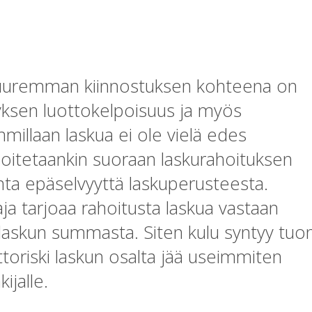
suuremman kiinnostuksen kohteena on
yksen luottokelpoisuus ja myös
millaan laskua ei ole vielä edes
osoitetaankin suoraan laskurahoituksen
onta epäselvyyttä laskuperusteesta.
ja tarjoaa rahoitusta laskua vastaan
laskun summasta. Siten kulu syntyy tuo
ttoriski laskun osalta jää useimmiten
ijalle.