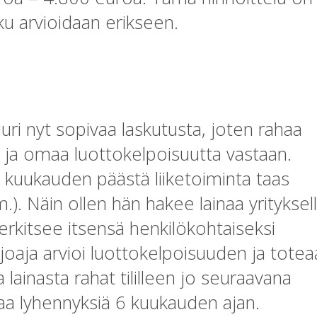
sku arvioidaan erikseen.
juuri nyt sopivaa laskutusta, joten rahaa
aa ja omaa luottokelpoisuutta vastaan.
in kuukauden päästä liiketoiminta taas
m.). Näin ollen hän hakee lainaa yrityksel
rkitsee itsensä henkilökohtaiseksi
rjoaja arvioi luottokelpoisuuden ja totea
 lainasta rahat tililleen jo seuraavana
aa lyhennyksiä 6 kuukauden ajan.