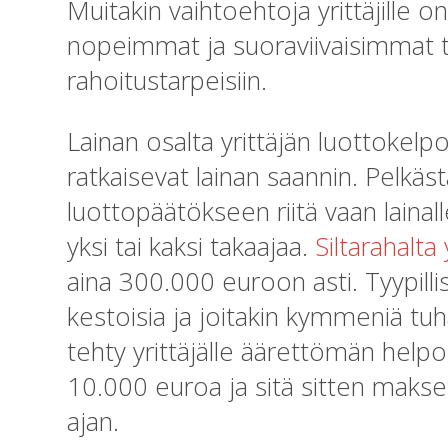
Muitakin vaihtoehtoja yrittäjille 
nopeimmat ja suoraviivaisimmat tav
rahoitustarpeisiin.
Lainan osalta yrittäjän luottokelp
ratkaisevat lainan saannin. Pelkäst
luottopäätökseen riitä vaan lainal
yksi tai kaksi takaajaa.
Siltarahalta
aina 300.000 euroon asti. Tyypill
kestoisia ja joitakin kymmeniä t
tehty yrittäjälle äärettömän helpok
10.000 euroa ja sitä sitten makse
ajan.