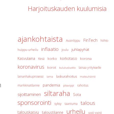
Harjoituskauden kuulumisia
ajankohtaista
FinTech
Avainlippu
hiihto
inflaatio
juhlapyhät
huippu-urheilu
joulu
Kasvulaina
korkotaso
korko
korona
Kesä
koronavirus
korot
lainaa yritykselle
kulutusluotto
laskurahoitus
lainanhakuprosessi
lama
maksuhäiriö
n
pandemia
markkinatilanne
rahoitus
pikavippi
siltaraha
sijoittaminen
Sota
sponsorointi
talous
syksy
taantuma
urheilu
talouskasvu
taloustilanne
uusi vuosi