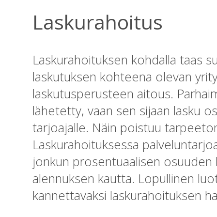
Laskurahoitus
Laskurahoituksen kohdalla taas 
laskutuksen kohteena olevan yrit
laskutusperusteen aitous. Parhaim
lähetetty, vaan sen sijaan lasku 
tarjoajalle. Näin poistuu tarpeet
Laskurahoituksessa palveluntarjoa
jonkun prosentuaalisen osuuden 
alennuksen kautta. Lopullinen luo
kannettavaksi laskurahoituksen hak