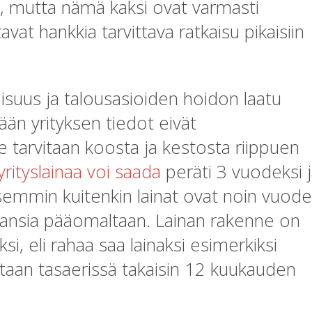
on, mutta nämä kaksi ovat varmasti
at hankkia tarvittava ratkaisu pikaisiin
oisuus ja talousasioiden hoidon laatu
ään yrityksen tiedot eivät
le tarvitaan koosta ja kestosta riippuen
 yrityslainaa voi saada
peräti 3 vuodeksi 
isemmin kuitenkin lainat ovat noin vuod
uhansia pääomaltaan. Lainan rakenne on
si, eli rahaa saa lainaksi esimerkiksi
taan tasaerissä takaisin 12 kuukauden