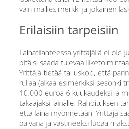
vain malliesimerkki ja jokainen la
Erilaisiin tarpeisiin
Lainatilanteessa yrittäjällä ei ole 
pitäisi saada tulevaa liiketoimint
Yrittäjä tietää tai uskoo, että par
rullaa (alkaa esimerkiksi sesonki t
10.000 euroa 6 kuukaudeksi ja me
takaajaksi lainalle. Rahoituksen ta
että laina myönnetään. Yrittäjä saa
päivänä ja vastineeksi lupaa maks