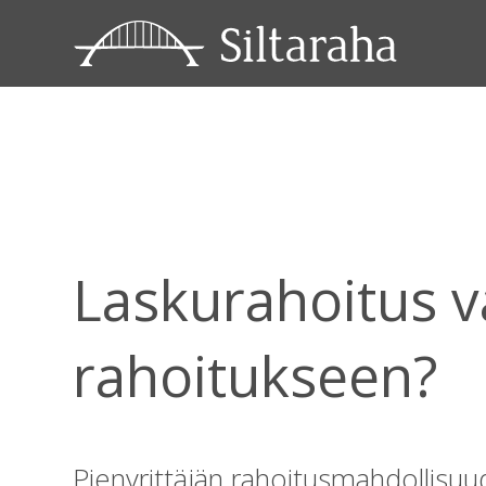
« Takaisin ajankohtaista etusivulle
Laskurahoitus va
rahoitukseen?
Pienyrittäjän rahoitusmahdollisuu