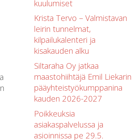
kuulumiset
Krista Tervo – Valmistavan
leirin tunnelmat,
kilpailukalenteri ja
kisakauden alku
Siltaraha Oy jatkaa
maastohiihtäjä Emil Liekarin
ja
pääyhteistyökumppanina
en
kauden 2026-2027
Poikkeuksia
asiakaspalvelussa ja
asioinnissa pe 29.5.