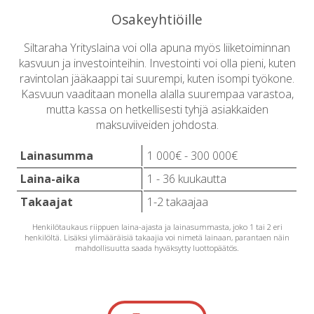
Osakeyhtiöille
Siltaraha Yrityslaina voi olla apuna myös liiketoiminnan
kasvuun ja investointeihin. Investointi voi olla pieni, kuten
ravintolan jääkaappi tai suurempi, kuten isompi työkone.
Kasvuun vaaditaan monella alalla suurempaa varastoa,
mutta kassa on hetkellisesti tyhjä asiakkaiden
maksuviiveiden johdosta.
Lainasumma
1 000€ - 300 000€
Laina-aika
1 - 36 kuukautta
Takaajat
1-2 takaajaa
Henkilötaukaus riippuen laina-ajasta ja lainasummasta, joko 1 tai 2 eri
henkilöltä. Lisäksi ylimääräisiä takaajia voi nimetä lainaan, parantaen näin
mahdollisuutta saada hyväksytty luottopäätös.