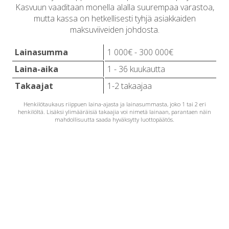
Kasvuun vaaditaan monella alalla suurempaa varastoa,
mutta kassa on hetkellisesti tyhjä asiakkaiden
maksuviiveiden johdosta.
Lainasumma
1 000€ - 300 000€
Laina-aika
1 - 36 kuukautta
Takaajat
1-2 takaajaa
Henkilötaukaus riippuen laina-ajasta ja lainasummasta, joko 1 tai 2 eri
henkilöltä. Lisäksi ylimääräisiä takaajia voi nimetä lainaan, parantaen näin
mahdollisuutta saada hyväksytty luottopäätös.