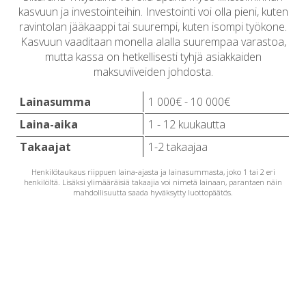
kasvuun ja investointeihin. Investointi voi olla pieni, kuten
ravintolan jääkaappi tai suurempi, kuten isompi työkone.
Kasvuun vaaditaan monella alalla suurempaa varastoa,
mutta kassa on hetkellisesti tyhjä asiakkaiden
maksuviiveiden johdosta.
Lainasumma
1 000€ - 10 000€
Laina-aika
1 - 12 kuukautta
Takaajat
1-2 takaajaa
Henkilötaukaus riippuen laina-ajasta ja lainasummasta, joko 1 tai 2 eri
henkilöltä. Lisäksi ylimääräisiä takaajia voi nimetä lainaan, parantaen näin
mahdollisuutta saada hyväksytty luottopäätös.