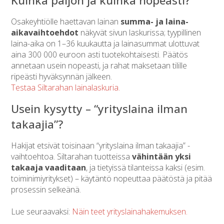
Kuinka paljon ja kuinka nopeasti?
Osakeyhtiölle haettavan lainan
summa- ja laina-
aikavaihtoehdot
näkyvät sivun laskurissa; tyypillinen
laina-aika on 1–36 kuukautta ja lainasummat ulottuvat
aina 300 000 euroon asti tuotekohtaisesti. Päätös
annetaan usein nopeasti, ja rahat maksetaan tilille
ripeästi hyväksynnän jälkeen.
Testaa Siltarahan lainalaskuria.
Usein kysytty – “yrityslaina ilman
takaajia”?
Hakijat etsivät toisinaan “yrityslaina ilman takaajia” -
vaihtoehtoa. Siltarahan tuotteissa
vähintään yksi
takaaja vaaditaan
, ja tietyissä tilanteissa kaksi (esim.
toiminimiyritykset) – käytäntö nopeuttaa päätöstä ja pitää
prosessin selkeänä.
Lue seuraavaksi:
Näin teet yrityslainahakemuksen.