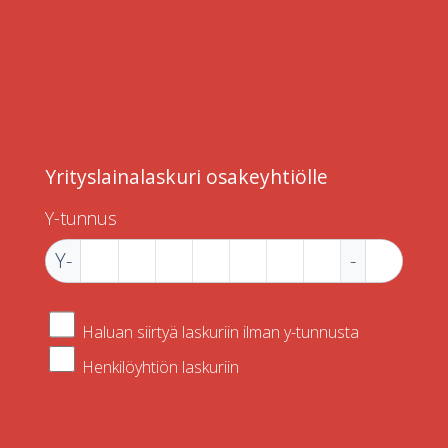
Yrityslainalaskuri osakeyhtiölle
Y-tunnus
Y-
-
Haluan siirtyä laskuriin ilman y-tunnusta
Henkilöyhtiön laskuriin