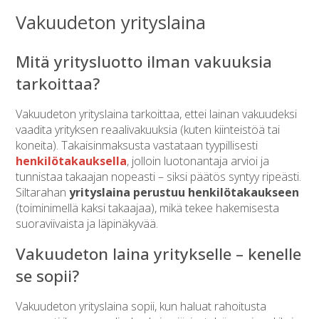
Vakuudeton yrityslaina
Mitä yritysluotto ilman vakuuksia
tarkoittaa?
Vakuudeton yrityslaina tarkoittaa, ettei lainan vakuudeksi
vaadita yrityksen reaalivakuuksia (kuten kiinteistöä tai
koneita). Takaisinmaksusta vastataan tyypillisesti
henkilötakauksella
, jolloin luotonantaja arvioi ja
tunnistaa takaajan nopeasti – siksi päätös syntyy ripeästi.
Siltarahan
yrityslaina perustuu henkilötakaukseen
(toiminimellä kaksi takaajaa), mikä tekee hakemisesta
suoraviivaista ja läpinäkyvää.
Vakuudeton laina yritykselle – kenelle
se sopii?
Vakuudeton yrityslaina sopii, kun haluat rahoitusta