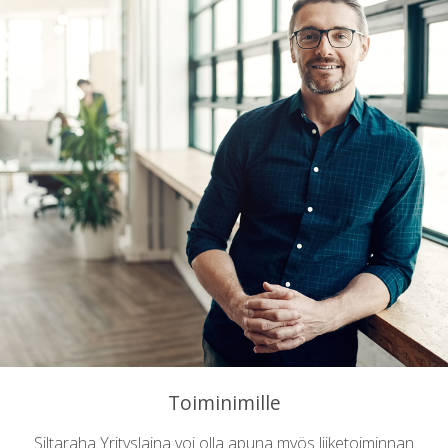
Toiminimille
Siltaraha Yrityslaina voi olla apuna myös liiketoiminnan