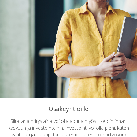
takaajana on osakeyhtiön ulkopuolinen taho.
Osakeyhtiöille
Siltaraha Yrityslaina voi olla apuna myös liiketoiminnan
kasvuun ja investointeihin. Investointi voi olla pieni, kuten
ravintolan jääkaappi tai suurempi, kuten isompi työkone.