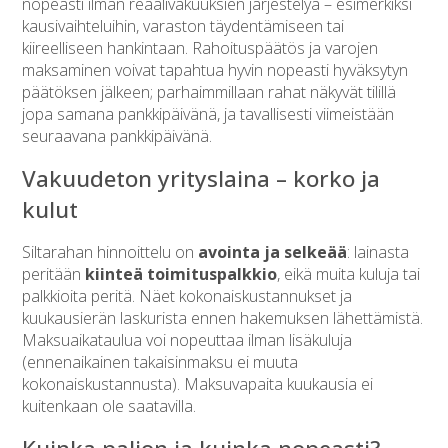
nopeasti ilman reaalivakuuksien järjestelyä – esimerkiksi
kausivaihteluihin, varaston täydentämiseen tai
kiireelliseen hankintaan. Rahoituspäätös ja varojen
maksaminen voivat tapahtua hyvin nopeasti hyväksytyn
päätöksen jälkeen; parhaimmillaan rahat näkyvät tilillä
jopa samana pankkipäivänä, ja tavallisesti viimeistään
seuraavana pankkipäivänä.
Vakuudeton yrityslaina – korko ja
kulut
Siltarahan hinnoittelu on
avointa ja selkeää
: lainasta
peritään
kiinteä toimituspalkkio
, eikä muita kuluja tai
palkkioita peritä. Näet kokonaiskustannukset ja
kuukausierän laskurista ennen hakemuksen lähettämistä.
Maksuaikataulua voi nopeuttaa ilman lisäkuluja
(ennenaikainen takaisinmaksu ei muuta
kokonaiskustannusta). Maksuvapaita kuukausia ei
kuitenkaan ole saatavilla.