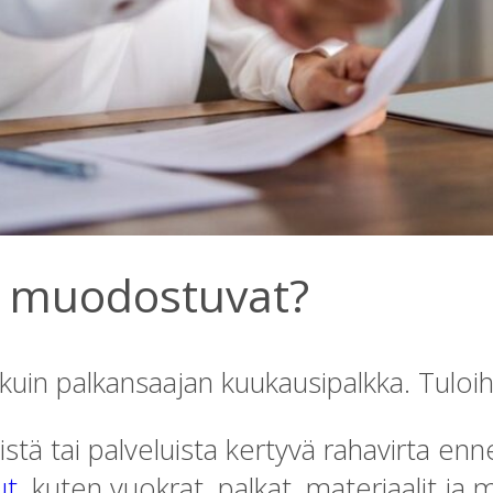
ot muodostuvat?
 kuin palkansaajan kuukausipalkka. Tuloih
istä tai palveluista kertyvä rahavirta en
ut
, kuten vuokrat, palkat, materiaalit ja