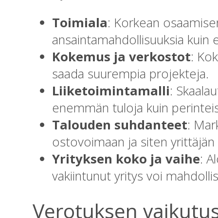
Toimiala
: Korkean osaamisen 
ansaintamahdollisuuksia kuin e
Kokemus ja verkostot
: Kok
saada suurempia projekteja.
Liiketoimintamalli
: Skaalau
enemmän tuloja kuin perinteise
Talouden suhdanteet
: Mar
ostovoimaan ja siten yrittäjän 
Yrityksen koko ja vaihe
: A
vakiintunut yritys voi mahdoll
Verotuksen vaikutu