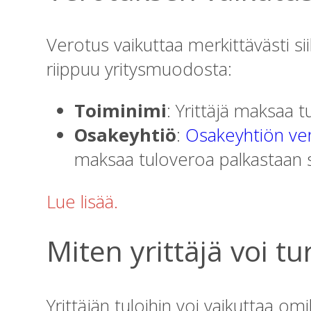
Verotus vaikuttaa merkittävästi si
riippuu yritysmuodosta:
Toiminimi
: Yrittäjä maksaa t
Osakeyhtiö
:
Osakeyhtiön ve
maksaa tuloveroa palkastaan 
Lue lisää
.
Miten yrittäjä voi t
Yrittäjän tuloihin voi vaikuttaa omi