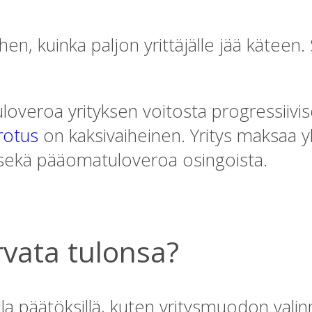
ihen, kuinka paljon yrittäjälle jää kätee
uloveroa yrityksen voitosta progressiivis
rotus
on kaksivaiheinen. Yritys maksaa yh
sekä pääomatuloveroa osingoista.
urvata tulonsa?
lla päätöksillä, kuten yritysmuodon valinna