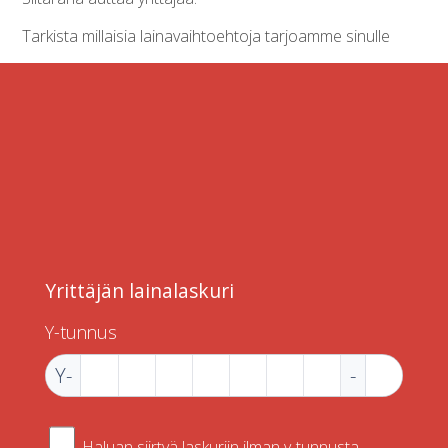
Tarkista millaisia lainavaihtoehtoja tarjoamme sinulle
Yrittäjän lainalaskuri
Y-tunnus
Y-
-
Haluan siirtyä laskuriin ilman y-tunnusta