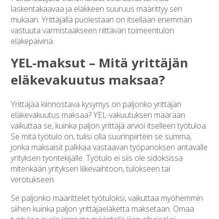
laskentakaavaa ja eläkkeen suuruus määrittyy sen
mukaan. Yrittäjällä puolestaan on itsellään enemmän
vastuuta varmistaakseen riittävän toimeentulon
eläkepäivinä.
YEL-maksut – Mitä yrittäjän
eläkevakuutus maksaa?
Yrittäjää kiinnostava kysymys on paljonko yrittäjän
eläkevakuutus maksaa? YEL-vakuutuksen määrään
vaikuttaa se, kuinka paljon yrittäjä arvioi itselleen työtuloa.
Se mitä työtulo on, tulisi olla suurinpiirtein se summa,
jonka maksaisit palkkaa vastaavan työpanoksen antavalle
yrityksen työntekijälle. Työtulo ei siis ole sidoksissa
mitenkään yrityksen liikevaihtoon, tulokseen tai
verotukseen.
Se paljonko määrittelet työtuloksi, vaikuttaa myöhemmin
siihen kuinka paljon yrittäjäeläkettä maksetaan. Omaa