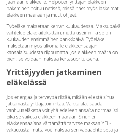
jäämään eläkkeelle. Helpoiten yrittäjän eläkkeen
hakeminen hoituu netissä, missä näet myös laskelmat
eläkkeen määrään ja muut ohjeet.
Työeläke maksetaan kerran kuukaudessa. Maksupäivä
vaihtelee eläkelaitoksittain, mutta useimmilla se on
kuukauden ensimmäinen pankkipäivä. Työeläke
maksetaan myös ulkomaille eläkkeensaajan
kansalaisuudesta riippumatta. Jos eläkkeen määrä on
pieni, se voidaan maksaa kertasuorituksena.
Yrittäjyyden jatkaminen
eläkeiässä
Jos energiaa ja terveyttä riittää, mikään ei estä sinua
jatkamasta yrittäjätoimintaa. Vaikka alat saada
vanhuuseläkettä voit yhä edelleen ansaita normaalisti
eikä se vaikuta eläkkeen määrään. Sinun ei
eläkkeensaajana välttämättä tarvitse maksaa YEL-
vakuutusta, mutta voit maksaa sen vapaaehtoisesti ja