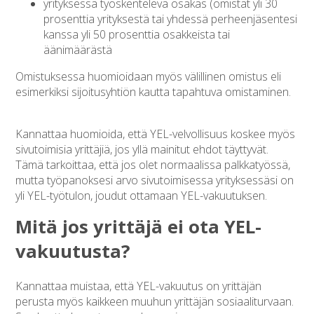
yrityksessä työskentelevä osakas (omistat yli 30
prosenttia yrityksestä tai yhdessä perheenjäsentesi
kanssa yli 50 prosenttia osakkeista tai
äänimäärästä
Omistuksessa huomioidaan myös välillinen omistus eli
esimerkiksi sijoitusyhtiön kautta tapahtuva omistaminen.
Kannattaa huomioida, että YEL-velvollisuus koskee myös
sivutoimisia yrittäjiä, jos yllä mainitut ehdot täyttyvät.
Tämä tarkoittaa, että jos olet normaalissa palkkatyössä,
mutta työpanoksesi arvo sivutoimisessa yrityksessäsi on
yli YEL-työtulon, joudut ottamaan YEL-vakuutuksen.
Mitä jos yrittäjä ei ota YEL-
vakuutusta?
Kannattaa muistaa, että YEL-vakuutus on yrittäjän
perusta myös kaikkeen muuhun yrittäjän sosiaaliturvaan.