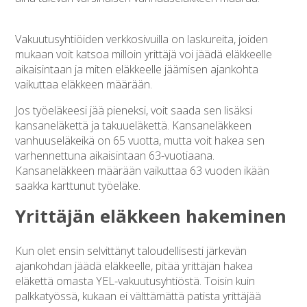
Vakuutusyhtiöiden verkkosivuilla on laskureita, joiden
mukaan voit katsoa milloin yrittäjä voi jäädä eläkkeelle
aikaisintaan ja miten eläkkeelle jäämisen ajankohta
vaikuttaa eläkkeen määrään.
Jos työeläkeesi jää pieneksi, voit saada sen lisäksi
kansaneläkettä ja takuueläkettä. Kansaneläkkeen
vanhuuseläkeikä on 65 vuotta, mutta voit hakea sen
varhennettuna aikaisintaan 63-vuotiaana.
Kansaneläkkeen määrään vaikuttaa 63 vuoden ikään
saakka karttunut työeläke.
Yrittäjän eläkkeen hakeminen
Kun olet ensin selvittänyt taloudellisesti järkevän
ajankohdan jäädä eläkkeelle, pitää yrittäjän hakea
eläkettä omasta YEL-vakuutusyhtiöstä. Toisin kuin
palkkatyössä, kukaan ei välttämättä patista yrittäjää