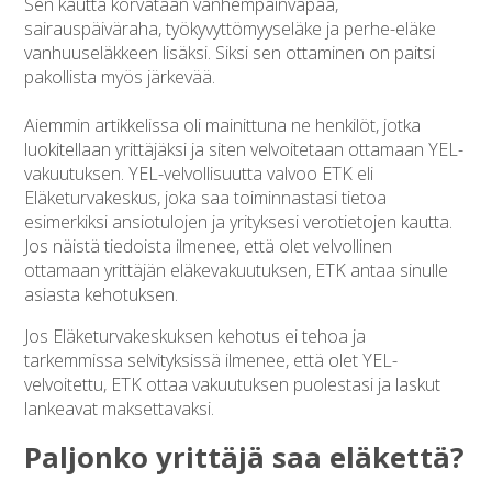
Sen kautta korvataan vanhempainvapaa,
sairauspäiväraha, työkyvyttömyyseläke ja perhe-eläke
vanhuuseläkkeen lisäksi. Siksi sen ottaminen on paitsi
pakollista myös järkevää.
Aiemmin artikkelissa oli mainittuna ne henkilöt, jotka
luokitellaan yrittäjäksi ja siten velvoitetaan ottamaan YEL-
vakuutuksen. YEL-velvollisuutta valvoo ETK eli
Eläketurvakeskus, joka saa toiminnastasi tietoa
esimerkiksi ansiotulojen ja yrityksesi verotietojen kautta.
Jos näistä tiedoista ilmenee, että olet velvollinen
ottamaan yrittäjän eläkevakuutuksen, ETK antaa sinulle
asiasta kehotuksen.
Jos Eläketurvakeskuksen kehotus ei tehoa ja
tarkemmissa selvityksissä ilmenee, että olet YEL-
velvoitettu, ETK ottaa vakuutuksen puolestasi ja laskut
lankeavat maksettavaksi.
Paljonko yrittäjä saa eläkettä?