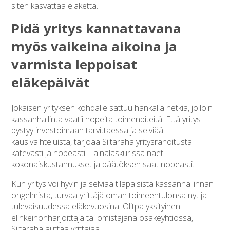
siten kasvattaa eläkettä.
Pidä yritys kannattavana
myös vaikeina aikoina ja
varmista leppoisat
eläkepäivät
Jokaisen yrityksen kohdalle sattuu hankalia hetkiä, jolloin
kassanhallinta vaatii nopeita toimenpiteitä. Että yritys
pystyy investoimaan tarvittaessa ja selviää
kausivaihteluista, tarjoaa Siltaraha yritysrahoitusta
kätevästi ja nopeasti. Lainalaskurissa näet
kokonaiskustannukset ja päätöksen saat nopeasti.
Kun yritys voi hyvin ja selviää tilapäisistä kassanhallinnan
ongelmista, turvaa yrittäjä oman toimeentulonsa nyt ja
tulevaisuudessa eläkevuosina. Olitpa yksityinen
elinkeinonharjoittaja tai omistajana osakeyhtiössä,
Siltaraha auttaa yrittäjää.