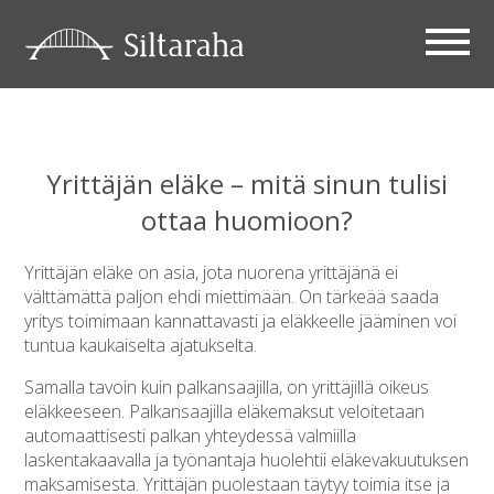
Yrittäjän eläke – mitä sinun tulisi
ottaa huomioon?
Yrittäjän eläke on asia, jota nuorena yrittäjänä ei
välttämättä paljon ehdi miettimään. On tärkeää saada
yritys toimimaan kannattavasti ja eläkkeelle jääminen voi
tuntua kaukaiselta ajatukselta.
Samalla tavoin kuin palkansaajilla, on yrittäjillä oikeus
eläkkeeseen. Palkansaajilla eläkemaksut veloitetaan
automaattisesti palkan yhteydessä valmiilla
laskentakaavalla ja työnantaja huolehtii eläkevakuutuksen
maksamisesta. Yrittäjän puolestaan täytyy toimia itse ja