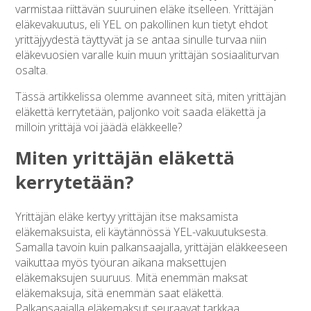
varmistaa riittävän suuruinen eläke itselleen. Yrittäjän
eläkevakuutus, eli YEL on pakollinen kun tietyt ehdot
yrittäjyydestä täyttyvät ja se antaa sinulle turvaa niin
eläkevuosien varalle kuin muun yrittäjän sosiaaliturvan
osalta.
Tässä artikkelissa olemme avanneet sitä, miten yrittäjän
eläkettä kerrytetään, paljonko voit saada eläkettä ja
milloin yrittäjä voi jäädä eläkkeelle?
Miten yrittäjän eläkettä
kerrytetään?
Yrittäjän eläke kertyy yrittäjän itse maksamista
eläkemaksuista, eli käytännössä YEL-vakuutuksesta.
Samalla tavoin kuin palkansaajalla, yrittäjän eläkkeeseen
vaikuttaa myös työuran aikana maksettujen
eläkemaksujen suuruus. Mitä enemmän maksat
eläkemaksuja, sitä enemmän saat eläkettä.
Palkansaajalla eläkemaksut seuraavat tarkkaa