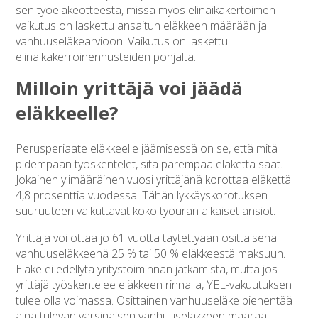
sen työeläkeotteesta, missä myös elinaikakertoimen
vaikutus on laskettu ansaitun eläkkeen määrään ja
vanhuuseläkearvioon. Vaikutus on laskettu
elinaikakerroinennusteiden pohjalta.
Milloin yrittäjä voi jäädä
eläkkeelle?
Perusperiaate eläkkeelle jäämisessä on se, että mitä
pidempään työskentelet, sitä parempaa eläkettä saat.
Jokainen ylimääräinen vuosi yrittäjänä korottaa eläkettä
4,8 prosenttia vuodessa. Tähän lykkäyskorotuksen
suuruuteen vaikuttavat koko työuran aikaiset ansiot.
Yrittäjä voi ottaa jo 61 vuotta täytettyään osittaisena
vanhuuseläkkeenä 25 % tai 50 % eläkkeestä maksuun.
Eläke ei edellytä yritystoiminnan jatkamista, mutta jos
yrittäjä työskentelee eläkkeen rinnalla, YEL-vakuutuksen
tulee olla voimassa. Osittainen vanhuuseläke pienentää
aina tulevan varsinaisen vanhuuseläkkeen määrää.