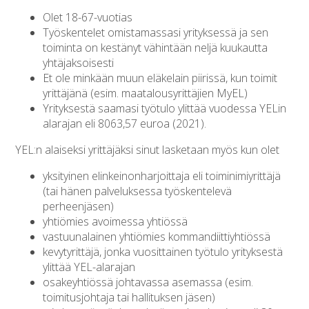
Olet 18-67-vuotias
Työskentelet omistamassasi yrityksessä ja sen
toiminta on kestänyt vähintään neljä kuukautta
yhtäjaksoisesti
Et ole minkään muun eläkelain piirissä, kun toimit
yrittäjänä (esim. maatalousyrittäjien MyEL)
Yrityksestä saamasi työtulo ylittää vuodessa YELin
alarajan eli 8063,57 euroa (2021).
YEL:n alaiseksi yrittäjäksi sinut lasketaan myös kun olet
yksityinen elinkeinonharjoittaja eli toiminimiyrittäjä
(tai hänen palveluksessa työskentelevä
perheenjäsen)
yhtiömies avoimessa yhtiössä
vastuunalainen yhtiömies kommandiittiyhtiössä
kevytyrittäjä, jonka vuosittainen työtulo yrityksestä
ylittää YEL-alarajan
osakeyhtiössä johtavassa asemassa (esim.
toimitusjohtaja tai hallituksen jäsen)