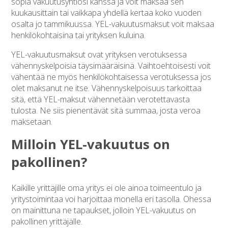
sopia vakuutusyhtiösi kanssa ja voit maksaa sen
kuukausittain tai vaikkapa yhdellä kertaa koko vuoden
osalta jo tammikuussa. YEL-vakuutusmaksut voit maksaa
henkilökohtaisina tai yrityksen kuluina.
YEL-vakuutusmaksut ovat yrityksen verotuksessa
vähennyskelpoisia täysimääräisinä. Vaihtoehtoisesti voit
vähentää ne myös henkilökohtaisessa verotuksessa jos
olet maksanut ne itse. Vähennyskelpoisuus tarkoittaa
sitä, että YEL-maksut vähennetään verotettavasta
tulosta. Ne siis pienentävät sitä summaa, josta veroa
maksetaan.
Milloin YEL-vakuutus on
pakollinen?
Kaikille yrittäjille oma yritys ei ole ainoa toimeentulo ja
yritystoimintaa voi harjoittaa monella eri tasolla. Ohessa
on mainittuna ne tapaukset, jolloin YEL-vakuutus on
pakollinen yrittäjälle.