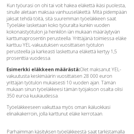
Kun työurasi on ohi tai voit hakea eläkettä ikäsi puolesta,
sinulle aletaan maksaa vanhuuseläkettä. Mitä pidempään
jaksat tehdä töitä, sitä suuremman työeläkkeen saat.
Työeläke lasketaan koko työuralta kunkin vuoden
kokonaistyötulon ja henkilön iän mukaan määräytyvän
karttumaprosentin perusteella. Yrittäjänä toimiessa eläke
karttuu YEL-vakuutuksen vuosittaisen työtulon
perusteella ja karkeasti laskettuna eläkettä kertyy 1,5
prosenttia vuodessa.
Esimerkki eläkkeen määrästä:
Olet maksanut YEL-
vakuutusta keskimäärin vuosittaisen 28 000 euron
yrittäjän työtulon mukaisesti 10 vuoden ajan. Tämän
mukaan sinun työeläkkeesi tämän työjakson osalta olisi
350 euroa kuukaudessa.
Työeläkkeeseen vaikuttaa myös oman ikäluokkasi
elinaikakerroin, jolla karttunut eläke kerrotaan.
Parhaimman käsityksen työeläkkeestä saat tarkistamalla