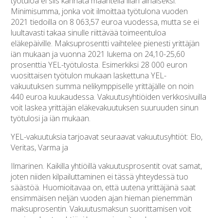
työtuloa ei siis kannata määritellä liian alhaiseksi.
Minimisumma, jonka voit ilmoittaa työtulona vuoden
2021 tiedoilla on 8 063,57 euroa vuodessa, mutta se ei
luultavasti takaa sinulle riittävää toimeentuloa
eläkepäiville. Maksuprosentti vaihtelee pienesti yrittäjän
iän mukaan ja vuonna 2021 lukema on 24,10-25,60
prosenttia YEL-työtulosta. Esimerkiksi 28 000 euron
vuosittaisen työtulon mukaan laskettuna YEL-
vakuutuksen summa nelikymppiselle yrittäjälle on noin
440 euroa kuukaudessa. Vakuutusyhtiöiden verkkosivuilla
voit laskea yrittäjän eläkevakuutuksen suuruuden sinun
työtulosi ja iän mukaan.
YEL-vakuutuksia tarjoavat seuraavat vakuutusyhtiöt: Elo,
Veritas, Varma ja
Ilmarinen. Kaikilla yhtiöillä vakuutusprosentit ovat samat,
joten niiden kilpailuttaminen ei tässä yhteydessä tuo
säästöä. Huomioitavaa on, että uutena yrittäjänä saat
ensimmäisen neljän vuoden ajan hieman pienemmän
maksuprosentin. Vakuutusmaksun suorittamisen voit