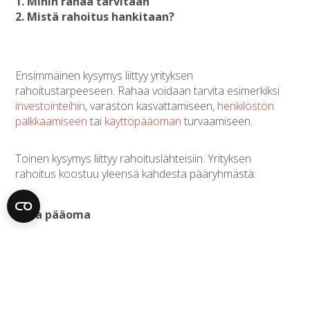
1. Mihin rahaa tarvitaan
2. Mistä rahoitus hankitaan?
Ensimmäinen kysymys liittyy yrityksen
rahoitustarpeeseen. Rahaa voidaan tarvita esimerkiksi
investointeihin
, varaston kasvattamiseen,
henkilöstön
palkkaamiseen
tai
käyttöpääoman
turvaamiseen.
Toinen kysymys liittyy rahoituslähteisiin. Yrityksen
rahoitus koostuu yleensä kahdesta pääryhmästä:
Oma pääoma
yrittäjän tai omistajien sijoittama pääoma
kertyneet voittovarat
mahdolliset pääomasijoitukset
Vieras pääoma