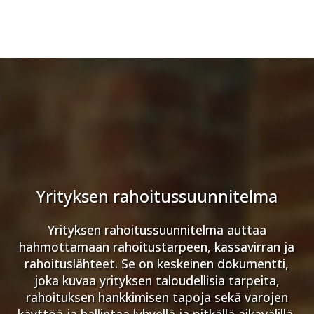
Yrityksen rahoitussuunnitelma
Yrityksen rahoitussuunnitelma auttaa
hahmottamaan rahoitustarpeen, kassavirran ja
rahoituslähteet. Se on keskeinen dokumentti,
joka kuvaa yrityksen taloudellisia tarpeita,
rahoituksen hankkimisen tapoja sekä varojen
käyttöä ja hallintaa lyhyellä ja pitkällä aikavälillä.