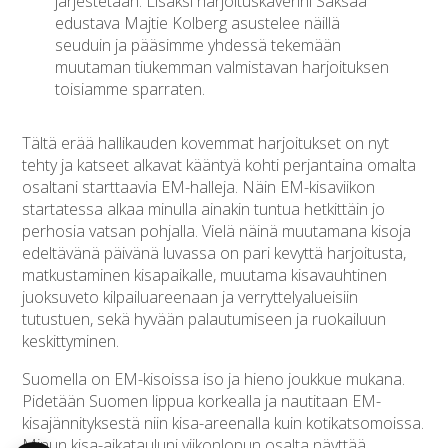
järjestetään. Lisäksi harjoituskaverini Saksaa
edustava Majtie Kolberg asustelee näillä
seuduin ja pääsimme yhdessä tekemään
muutaman tiukemman valmistavan harjoituksen
toisiamme sparraten.
Tältä erää hallikauden kovemmat harjoitukset on nyt
tehty ja katseet alkavat kääntyä kohti perjantaina omalta
osaltani starttaavia EM-halleja. Näin EM-kisaviikon
startatessa alkaa minulla ainakin tuntua hetkittäin jo
perhosia vatsan pohjalla. Vielä näinä muutamana kisoja
edeltävänä päivänä luvassa on pari kevyttä harjoitusta,
matkustaminen kisapaikalle, muutama kisavauhtinen
juoksuveto kilpailuareenaan ja verryttelyalueisiin
tutustuen, sekä hyvään palautumiseen ja ruokailuun
keskittyminen.
Suomella on EM-kisoissa iso ja hieno joukkue mukana.
Pidetään Suomen lippua korkealla ja nautitaan EM-
kisajännityksestä niin kisa-areenalla kuin kotikatsomoissa.
Minun kisa-aikatauluni viikonlopun osalta näyttää