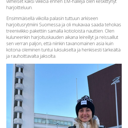
viimeiset kaksi viikkoa ennen EM-halleja olen keskittynyt
harjoitteluun.
Ensimmäisellä viikolla palasin tuttuun arkiseen
harjoitusrytmiini Suomessa ja oli mukavaa saada tehokas
treeniviikko pakettiin samalla kotioloista nauttien. Olen
kuluneenkin harjoituskauden aikana leireillyt ja reissaillut
sen verran paljon, että niinkin tavanomainen asia kuin
kotona oleminen tuntui luksukselta ja henkisesti tärkeältä
ja rauhoittavalta jaksolta.