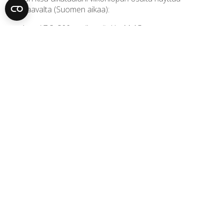
seuraavalta (Suomen aikaa):
perjantai 7.3. 800 m alkuerät klo 11:15
lauantai 8.3. 800 m välierät klo 21:53
sunnuntai 9.3. 800 m finaali klo 17:33
Lisäksi torstai-iltana voitte kuulla fiiliksiäni MTV3:n
Tulosruudussa Antero Mertarannan haastattelemana.
EM-kisafiiliksin,
Eveliina