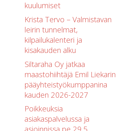
kuulumiset
Krista Tervo – Valmistavan
leirin tunnelmat,
kilpailukalenteri ja
kisakauden alku
Siltaraha Oy jatkaa
maastohiihtäjä Emil Liekarin
pääyhteistyökumppanina
kauden 2026-2027
Poikkeuksia
asiakaspalvelussa ja
asioinnissa pe 29.5.