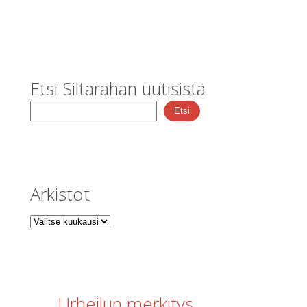
Etsi Siltarahan uutisista
Etsi
Arkistot
Urheilun merkitys