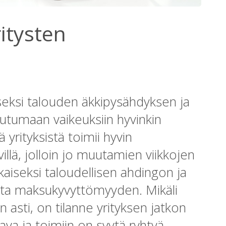
ritysten
iseksi talouden äkkipysähdyksen ja
utumaan vaikeuksiin hyvinkin
 yrityksistä toimii hyvin
llä, jolloin jo muutamien viikkojen
aiseksi taloudellisen ahdingon ja
autta maksukyvyttömyyden. Mikäli
asti, on tilanne yrityksen jatkon
va ja toimiin on syytä ryhtyä