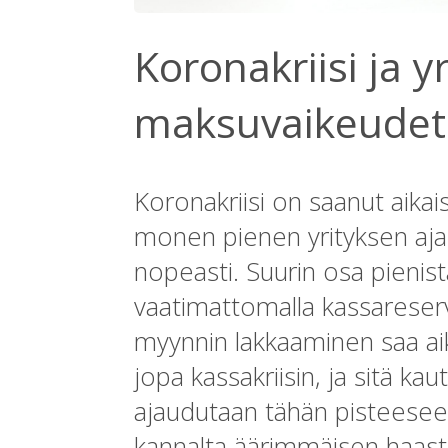
Koronakriisi ja y
maksuvaikeudet
Koronakriisi on saanut aika
monen pienen yrityksen aja
nopeasti. Suurin osa pienistä
vaatimattomalla kassareservi
myynnin lakkaaminen saa aik
jopa kassakriisin, ja sitä k
ajaudutaan tähän pisteeseen 
kannalta äärimmäisen haasta