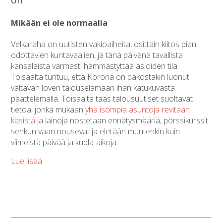
Mikään ei ole normaalia
Velkaraha on uutisten vakioaiheita, osittain kiitos pian
odottavien kuntavaalien, ja tänä päivänä tavallista
kansalaista varmasti hämmästyttää asioiden tila.
Toisaalta tuntuu, että Korona on pakostakin luonut
valtavan loven talouselämään ihan katukuvasta
päättelemällä. Toisaalta taas talousuutiset suoltavat
tietoa, jonka mukaan
yhä isompia asuntoja revitään
käsistä
ja lainoja nostetaan ennätysmääriä, pörssikurssit
senkun vaan nousevat ja eletään muutenkin kuin
viimeistä päivää ja kupla-aikoja.
Lue lisää