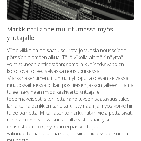
Markkinatilanne muuttumassa myös
yrittäjälle
Viime viikkoina on saatu seurata jo vuosia nousseiden
pörssien alamäen alkua. Tällä viikolla alamäki näyttää
voimistuneen entisestään; samalla kun Yhdysvaltojen
korot ovat olleet selvässä nousuputkessa.
Markkinasentimentti tuntuu nyt lopulta olevan selvässä
muutosvaiheessa pitkän positiivisen jakson jälkeen. Tämä
tulee näkymään myös keskiverto yrittäjälle
todennäköisesti siten, että rahoituksen saatavuus tulee
lähiaikoina pankkien taholta kiristymään ja myös korkoihin
tulee painetta. Mikäli asuntomarkkinatkin vielä pettäisivät,
niin pankkien varovaisuus luultavasti lisääntyisi
entisestään. Toki, nytkään ei pankeista juuri
vakuudettomana lainaa saa, eli siinä mielessä ei suurta
muutosta.