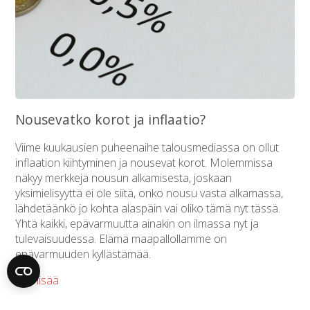
Nousevatko korot ja inflaatio?
Viime kuukausien puheenaihe talousmediassa on ollut
inflaation kiihtyminen ja nousevat korot. Molemmissa
näkyy merkkejä nousun alkamisesta, joskaan
yksimielisyyttä ei ole siitä, onko nousu vasta alkamassa,
lähdetäänkö jo kohta alaspäin vai oliko tämä nyt tässä.
Yhtä kaikki, epävarmuutta ainakin on ilmassa nyt ja
tulevaisuudessa. Elämä maapallollamme on
epävarmuuden kyllästämää.
Lue lisää