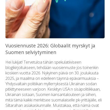
Vuosiennuste 2026: Globaalit myrskyt ja
Suomen selviytyminen
Hei lukijat! Tervetuloa tähän spekulatiiviseen
blogikirjoitukseen, tehdään vuosiennuste jos toinenkin
koskien vuotta 2026. Nykyinen päivä on 30. joulukuuta
2025, ja maailma on edelleen täynnä epävarmuuksia –
Yhdysvaltain politiikan myllerryksestä Ukrainan sodan
pitkittyneeseen varjoon. Keskityn USA:n sisäpolitiikkaan,
Ukrainan sotaan, Suomen kansantalouteen ja siihen,
mitä tämä kaikki merkitsee suomalaiselle pk-yrittäjälle, eli
Siltarahan asiakaskunnalle. Muistakaa, että nämä ovat