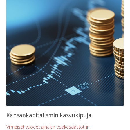
Kansankapitalismin kasvukipuja
Viimeiset vuodet ainakin osakesäästötilin