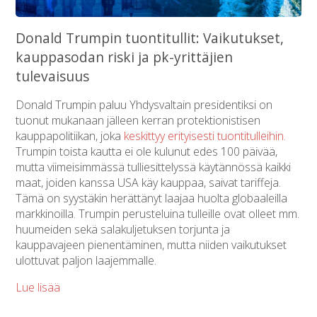
Donald Trumpin tuontitullit: Vaikutukset,
kauppasodan riski ja pk-yrittäjien
tulevaisuus
Donald Trumpin paluu Yhdysvaltain presidentiksi on
tuonut mukanaan jälleen kerran protektionistisen
kauppapolitiikan, joka
keskittyy erityisesti tuontitulleihin.
Trumpin toista kautta ei ole kulunut edes 100 päivää,
mutta viimeisimmässä tulliesittelyssä käytännössä kaikki
maat, joiden kanssa USA käy kauppaa, saivat tariffeja.
Tämä on syystäkin herättänyt laajaa huolta globaaleilla
markkinoilla. Trumpin perusteluina tulleille ovat olleet mm.
huumeiden sekä salakuljetuksen torjunta ja
kauppavajeen pienentäminen, mutta niiden vaikutukset
ulottuvat paljon laajemmalle.
Lue lisää