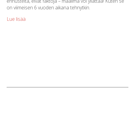
ennusteita, eivät faktoja – maailma voi yllättää! Kuten se
on viimeisen 6 vuoden aikana tehnytkin.
Lue lisää