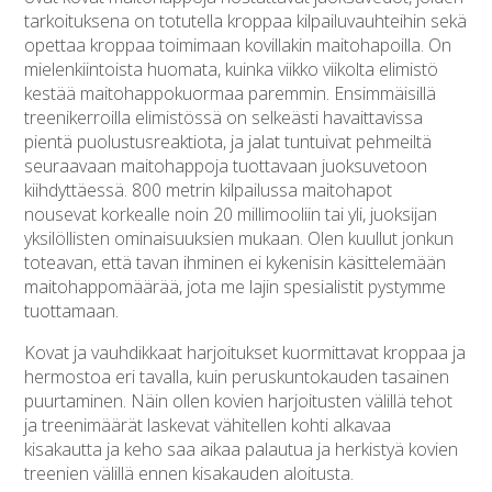
tarkoituksena on totutella kroppaa kilpailuvauhteihin sekä
opettaa kroppaa toimimaan kovillakin maitohapoilla. On
mielenkiintoista huomata, kuinka viikko viikolta elimistö
kestää maitohappokuormaa paremmin. Ensimmäisillä
treenikerroilla elimistössä on selkeästi havaittavissa
pientä puolustusreaktiota, ja jalat tuntuivat pehmeiltä
seuraavaan maitohappoja tuottavaan juoksuvetoon
kiihdyttäessä. 800 metrin kilpailussa maitohapot
nousevat korkealle noin 20 millimooliin tai yli, juoksijan
yksilöllisten ominaisuuksien mukaan. Olen kuullut jonkun
toteavan, että tavan ihminen ei kykenisin käsittelemään
maitohappomäärää, jota me lajin spesialistit pystymme
tuottamaan.
Kovat ja vauhdikkaat harjoitukset kuormittavat kroppaa ja
hermostoa eri tavalla, kuin peruskuntokauden tasainen
puurtaminen. Näin ollen kovien harjoitusten välillä tehot
ja treenimäärät laskevat vähitellen kohti alkavaa
kisakautta ja keho saa aikaa palautua ja herkistyä kovien
treenien välillä ennen kisakauden aloitusta.