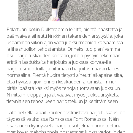
Palattuani kotiin Dullstroomin leiriltä, pientä haastetta ja
päänvaivaa aiheutti kinkkinen takareiden ärsytystila, joka
useamman viikon ajan vaati juoksutreenien korvaamista
ja lihashuollon tehostamista. Onneksi tuo pieni vamma
osui harjoituskauden kohtaan, jolloin pystyin tekemään
erittäin laadukkaita harjoituksia juoksua korvaavilla
harjoitusmuodoilla ja pitämään harjoitusmäärän lähes
normaalina. Pientä huolta tietysti aiheutti aikapaine siitä,
että hyvissä ajoin ennen kisakauden alkamista, minun
pitäisi päästä käsiksi myös tehoja tuottavaan juoksuun.
Nimittäin kroppa ja jalat vaativat myös juoksuärsykettä
tietynlaisen tehoalueen harjoitteluun ja kehittämiseen.
Tällä hetkellä kilpailukauteen valmistava harjoituskausi on
täydessä vauhdissa Ranskassa Font Romeussa. Näin
kisakauden kynnyksellä harjoitusohjelman prioriteettina
ovat kovat maitohappoja nostattavat juoksuvedot, joiden