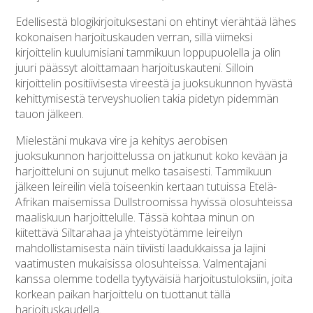
Edellisestä blogikirjoituksestani on ehtinyt vierähtää lähes
kokonaisen harjoituskauden verran, sillä viimeksi
kirjoittelin kuulumisiani tammikuun loppupuolella ja olin
juuri päässyt aloittamaan harjoituskauteni. Silloin
kirjoittelin positiivisesta vireestä ja juoksukunnon hyvästä
kehittymisestä terveyshuolien takia pidetyn pidemmän
tauon jälkeen.
Mielestäni mukava vire ja kehitys aerobisen
juoksukunnon harjoittelussa on jatkunut koko kevään ja
harjoitteluni on sujunut melko tasaisesti. Tammikuun
jälkeen leireilin vielä toiseenkin kertaan tutuissa Etelä-
Afrikan maisemissa Dullstroomissa hyvissä olosuhteissa
maaliskuun harjoittelulle. Tässä kohtaa minun on
kiitettävä Siltarahaa ja yhteistyötämme leireilyn
mahdollistamisesta näin tiiviisti laadukkaissa ja lajini
vaatimusten mukaisissa olosuhteissa. Valmentajani
kanssa olemme todella tyytyväisiä harjoitustuloksiin, joita
korkean paikan harjoittelu on tuottanut tällä
harjoituskaudella.