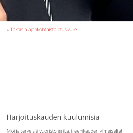
« Takaisin ajankohtaista etusivulle
Harjoituskauden kuulumisia
Moi ja terveisiä vuoristoleiriltä, treenikauden viimeiseltä!