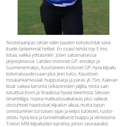
Nostetaanpas tähän väliin kauden kohokohdat sekä
itselle tärkeimmät hetket. En osaisi tehdä top 5 tms.
listaa, vaikka yrittäisinkin. Joten satunnaisessa
järjestyksessä: Lahden motonet GP: ennätys ja
Suomenennätys, Kuortaneen motonet GP: hyvä kilpailu
kokonaisuudessaan plus jees tulos, Kaustisen
moukarikarnevaali: huippusarja ja paras yli 75m, Kalevan
kisat: vaikea karsinta selkäoireiden jäljiltä, mistä sain
kasattua itseni ja finaalissa hyvää tekemistä, Silesian
timanttiliiga: nopea matkustusaikataulu plus vaikeat
olosuhteet haastoivat kilpailun alkua, mutta lopun
onnistuminen toi toisen sijan ja kelpo tuloksen, ruotsi-
ottelu: hyvä kisa ja tunnelmallisesti huippu ja viimeisenä
Tokion MM-kilpailuiden karsinta, johon seuraavaksi