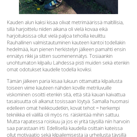
Kauden alun kaksi kisaa olivat metrimäärissä maltillisia,
sillä harjoittelu niiden aikana oli vielä kovaa eikä
harjoituksissa ollut vielä paljoa tehoilla keulittu.
Rauhallinen valmistautuminen kauteen kantoi todellakin
hedelmää, kun pienen herkistelyn jälkeen pamahti ensin
ennätys rikki ja sitten suomenennätys. Tosiaankin
unohtumaton kilpailu Lahdessa pisti muiden sekä etenkin
omat odotukset kaudelle todella koviksi.
Tämän jälkeen paria kisaa lukuun ottamatta kilpailusta
toiseen viime kauteen nähden koville metriluvuille
viskominen osoitti etenkin sitä, että sitä kauan kaivattua
tasaisuutta oli alkanut tosissaan löytyä. Samalla huomasi
edelleen omat heikkoudetkin, kovat tehot = herkempi
tekniikka eli välillä oli myös ns. räiskintää mihin sattuu.
Mutta rapatessa roiskuu ja jos ei yritä täysillä niin harvoin
saa parastaan irti. Edellisellä kaudella osittain kateissa
ollut motivaatio sekä kilpailemisesta ja urheilusta täysillä