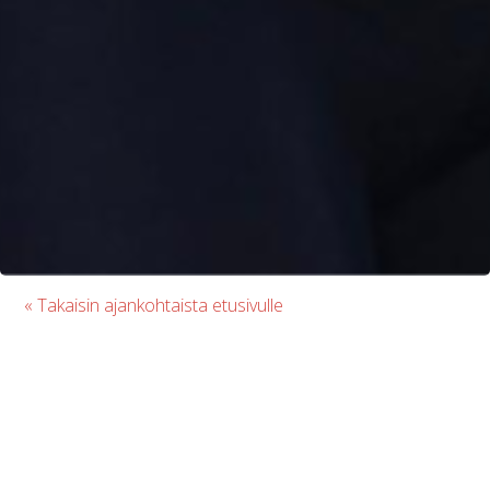
« Takaisin ajankohtaista etusivulle