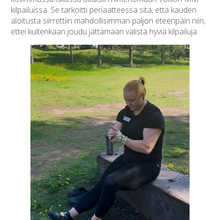
kilpailuissa. Se tarkoitti periaatteessa sitä, että kauden
aloitusta siirrettiin mahdollisimman paljon eteenpäin niin,
ettei kuitenkaan joudu jättämään välistä hyviä kilpailuja.