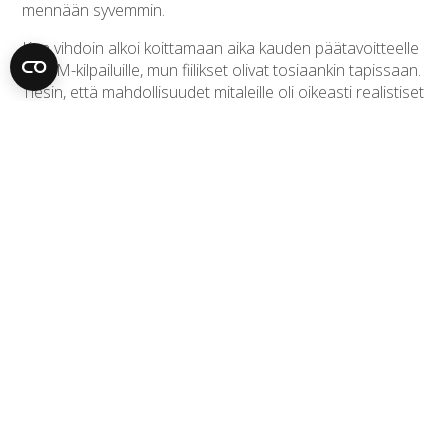
mennään syvemmin.
Kun vihdoin alkoi koittamaan aika kauden päätavoitteelle
eli MM-kilpailuille, mun fiilikset olivat tosiaankin tapissaan.
Tiesin, että mahdollisuudet mitaleille oli oikeasti realistiset
ja halu lunastaa ne mahdollisuudet oli suuri. Kuitenkin
Ruotsi-ottelun jälkeen tulin kipeäksi ja vaikka tuntuikin
aluksi siltä, että toivuin taudista yllättävän nopeasti, niin
huomasin harmikseni asian olevan toisin. Lähdimme
Japaniin hyvissä ajoin ennen kisoja ja pre-camp
toteutettiin noin tunnin ajomatkan päässä Tokiosta. Jo
alusta asti huomasin harjoittelun olevan vaikeaa ja se otti
kovasti hengityselimistöön. Se haittasi suuresti
keskittymistä sekä suorituskykyäni. Harjoituksissa yritin
parhaani, jotta saisin taas homman kulkemaan, mutta
tuntui ettei mikään auttanut.
Lähtö karsintaan oli kauhea, viimeiset harjoitukset olivat
kaikki olleet oikeasti todella huonoja ja hermotus oli
kadoksissa. Mielessä ehti käydä, että onko mitään järkeä
mennä edes yrittämään. Päätin kuitenkin, että kyllä