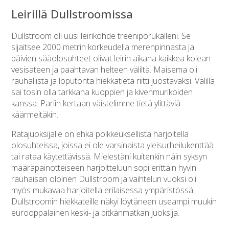
Leirillä Dullstroomissa
Dullstroom oli uusi leirikohde treeniporukalleni. Se
sijaitsee 2000 metrin korkeudella merenpinnasta ja
päivien sääolosuhteet olivat leirin aikana kaikkea kolean
vesisateen ja paahtavan helteen väliltä. Maisema oli
rauhallista ja loputonta hiekkatietä riitti juostavaksi. Välillä
sai tosin olla tarkkana kuoppien ja kivenmurikoiden
kanssa. Pariin kertaan väistelimme tietä ylittäviä
käärmeitäkin.
Ratajuoksijalle on ehkä poikkeuksellista harjoitella
olosuhteissa, joissa ei ole varsinaista yleisurheilukenttää
tai rataa käytettävissä. Mielestäni kuitenkin näin syksyn
määräpainotteiseen harjoitteluun sopi erittäin hyvin
rauhaisan oloinen Dullstroom ja vaihtelun vuoksi oli
myös mukavaa harjoitella erilaisessa ympäristössä.
Dullstroomin hiekkateille näkyi löytäneen useampi muukin
eurooppalainen keski- ja pitkänmatkan juoksija.