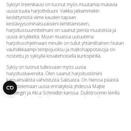
Syksyn treenikausi on tuonut myös muutamia mukavia
uusia tuulia harjoitteluuni. Vaikka jatkammekin
keskittymistä viime kauden tapaan
kestävyysominaisuuksieni kehittämiseen,
harjoitussuunnitelmani on saanut pieniä muutoksia ja
uusia ärsykkeitä. Muun muassa uutuutena
harjoitusohjelmaani minulle on tullut yhtämittainen hiukan
vauhdikkaampi tempojuoksu ja maitohappotasoja on
nostettu jo syksyllä kovatehoisella kuntopiirillä.
Syksy on tuonut tullessaan myös uusia
harjoituskavereita. Olen saanut harjoitustiimiini
kansainvälistä vahvistusta Saksasta. On hienoa päästä
tavoittelemaan uusia ennätyksiä yhdessä Majtie
Kolbergin ja Alica Schmidtin kanssa. Dullstroomin leirillä
olikin mukava päästä tutustumaan myös uusiin
treenikavereihin paremmin.
Leiri sujui minusta kaikin puolin hyvin ja sain todella
laadukkaan harjoitusjakson pakettiin. Hyvillä mielin olen
siis saanut palata kotiin. Suunnitelmissa on viettää hiukan