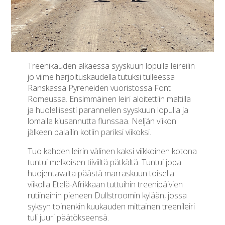
Treenikauden alkaessa syyskuun lopulla leireilin
jo viime harjoituskaudella tutuksi tulleessa
Ranskassa Pyreneiden vuoristossa Font
Romeussa. Ensimmäinen leiri aloitettiin maltilla
ja huolellisesti parannellen syyskuun lopulla ja
lomalla kiusannutta flunssaa. Neljän viikon
jälkeen palailin kotiin pariksi viikoksi.
Tuo kahden leirin välinen kaksi viikkoinen kotona
tuntui melkoisen tiiviiltä pätkältä. Tuntui jopa
huojentavalta päästä marraskuun toisella
viikolla Etelä-Afrikkaan tuttuihin treenipäivien
rutiineihin pieneen Dullstroomin kylään, jossa
syksyn toinenkin kuukauden mittainen treenileiri
tuli juuri päätökseensä.