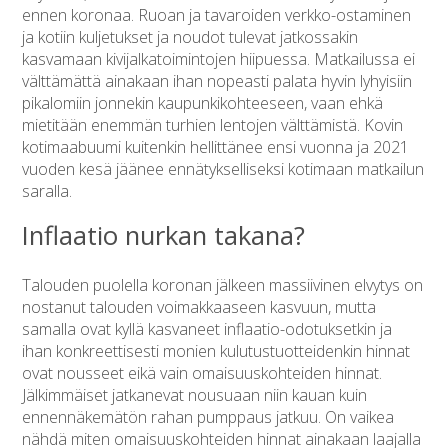
ennen koronaa. Ruoan ja tavaroiden verkko-ostaminen
ja kotiin kuljetukset ja noudot tulevat jatkossakin
kasvamaan kivijalkatoimintojen hiipuessa. Matkailussa ei
välttämättä ainakaan ihan nopeasti palata hyvin lyhyisiin
pikalomiin jonnekin kaupunkikohteeseen, vaan ehkä
mietitään enemmän turhien lentojen välttämistä. Kovin
kotimaabuumi kuitenkin hellittänee ensi vuonna ja 2021
vuoden kesä jäänee ennätykselliseksi kotimaan matkailun
saralla.
Inflaatio nurkan takana?
Talouden puolella koronan jälkeen massiivinen elvytys on
nostanut talouden voimakkaaseen kasvuun, mutta
samalla ovat kyllä kasvaneet inflaatio-odotuksetkin ja
ihan konkreettisesti monien kulutustuotteidenkin hinnat
ovat nousseet eikä vain omaisuuskohteiden hinnat.
Jälkimmäiset jatkanevat nousuaan niin kauan kuin
ennennäkemätön rahan pumppaus jatkuu. On vaikea
nähdä miten omaisuuskohteiden hinnat ainakaan laajalla