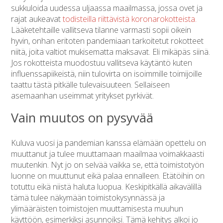
sukkuloida uudessa uljaassa maailmassa, jossa ovet ja
rajat aukeavat
todisteilla riittävistä koronarokotteista.
Lääketehtaille vallitseva tilanne varmasti sopii oikein
hyvin, onhan eritoten pandemiaan tarkoitetut rokotteet
niitä, joita valtiot mukisematta maksavat. Eli mikäpäs siinä.
Jos rokotteista muodostuu vallitseva käytäntö kuten
influenssapiikeistä, niin tulovirta on isoimmille toimijoille
taattu tästä pitkälle tulevaisuuteen. Sellaiseen
asemaanhan useimmat yritykset pyrkivät.
Vain muutos on pysyvää
Kuluva vuosi ja pandemian kanssa elämään opettelu on
muuttanut ja tulee muuttamaan maailmaa voimakkaasti
muutenkin. Nyt jo on selvää vaikka se, että toimistotyön
luonne on muuttunut eikä palaa ennalleen. Etätöihin on
totuttu eikä niistä haluta luopua. Keskipitkällä aikavälillä
tämä tulee näkymään toimistokysynnässä ja
ylimääräisten toimistojen muuttamisesta muuhun
käyttöön, esimerkiksi asunnoiksi. Tämä kehitys alkoi jo