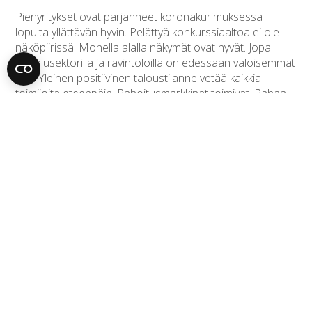
Pienyritykset ovat pärjänneet koronakurimuksessa
lopulta yllättävän hyvin. Pelättyä konkurssiaaltoa ei ole
näköpiirissä. Monella alalla näkymät ovat hyvät. Jopa
palvelusektorilla ja ravintoloilla on edessään valoisemmat
ajat. Yleinen positiivinen taloustilanne vetää kaikkia
toimijoita eteenpäin. Rahoitusmarkkinat toimivat. Rahaa
on saatavilla hyvin pankeilta tietyin reunaehdoin ja myös
jo vuosia hyvin toimineilta yritysrahoituksen markkinoilta.
Siltarahalta saa tällä hetkellä hyvin joustavilla ehdoilla
eripituisia ja -kokoisia
yrityslainoja.
Myös muita
yritysrahoituksen muotoja ja yritysluottoja on tarjolla.
Kuluttajapuolella tilapäinen korkokatto poistui ja tämä
parantaa mahdollisuuksia ja luo tarjontaa jatkossa myös
kuluttajarahoituksen puolella. Rahaa siis on tarjolla.
Vuoden loppupuoli ja joulusesonki näyttävät hyviltä, eikä
ole mitään syytä epäillä, etteikö positiivinen vire kantaisi
vuoden 2022 puolelle. Hyvää loppuvuotta ja joulun
odotusta!