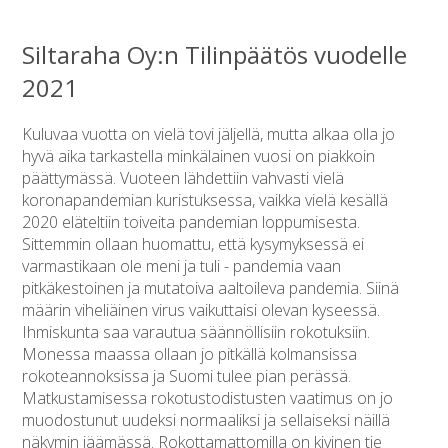
Siltaraha Oy:n Tilinpäätös vuodelle
2021
Kuluvaa vuotta on vielä tovi jäljellä, mutta alkaa olla jo
hyvä aika tarkastella minkälainen vuosi on piakkoin
päättymässä. Vuoteen lähdettiin vahvasti vielä
koronapandemian kuristuksessa, vaikka vielä kesällä
2020 eläteltiin toiveita pandemian loppumisesta.
Sittemmin ollaan huomattu, että kysymyksessä ei
varmastikaan ole meni ja tuli - pandemia vaan
pitkäkestoinen ja mutatoiva aaltoileva pandemia. Siinä
määrin viheliäinen virus vaikuttaisi olevan kyseessä.
Ihmiskunta saa varautua säännöllisiin rokotuksiin.
Monessa maassa ollaan jo pitkällä kolmansissa
rokoteannoksissa ja Suomi tulee pian perässä.
Matkustamisessa rokotustodistusten vaatimus on jo
muodostunut uudeksi normaaliksi ja sellaiseksi näillä
näkymin jäämässä. Rokottamattomilla on kivinen tie