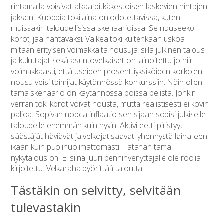
rintamalla voisivat alkaa pitkäkestoisen laskevien hintojen
jakson. Kuoppia toki aina on odotettavissa, kuten
muissakin taloudellisissa skenaarioissa. Se nouseeko
korot, jää nähtäväksi. Vaikea toki kuitenkaan uskoa
mitään erityisen voimakkaita nousuja, sillä julkinen talous
ja kuluttajat sekä asuntovelkaiset on lainoitettu jo niin
voimakkaasti, että useiden prosenttiyksiköiden korkojen
nousu veisi toimijat käytännössä konkurssiin. Näin ollen
tämä skenaario on käytännössä poissa pelistä. Jonkin
verran toki korot voivat nousta, mutta realistisesti ei kovin
paljoa. Sopivan nopea inflaatio sen sijaan sopisi julkiselle
taloudelle enemmän kuin hyvin. Aktiviteetti piristyy,
säästäjät häviävät ja velkojat saavat lyhennystä lainalleen
ikään kuin puolihuolimattomasti. Tätähän tämä
nykytalous on. Ei siinä juuri penninvenyttäjälle ole roolia
kirjoitettu. Velkaraha pyörittää taloutta.
Tästäkin on selvitty, selvitään
tulevastakin