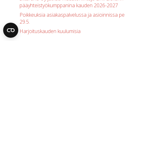
pääyhteistyökumppanina kauden 2026-2027
Poikkeuksia asiakaspalvelussa ja asioinnissa pe
29.5.
Harjoituskauden kuulumisia
ajankohtaista
FinTech
Avainlippu
hiihto
inflaatio
juhlapyhät
Kasvulaina
huippu-urheilu
joulu
Kesä
koronavirus
korkotaso
korko
korona
korot
kulutusluotto
laskurahoitus
lainaa yritykselle
lainanhakuprosessi
lama
maksuhäiriö
sijoittaminen
pandemia
markkinatilanne
rahoitus
pikavippi
siltaraha
sponsorointi
Sota
syksy
taantuma
urheilu
talous
talouskasvu
taloustilanne
uusi vuosi
vaihtoehtorahoitus
yrittäjyys
vaalit
vaihtoehtoinen rahoitus
verotus
yrityslaina
yrittäjä
yritysluotto