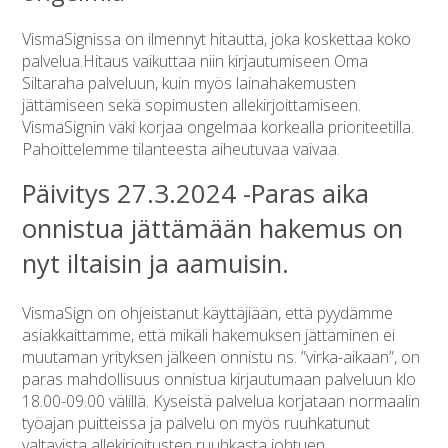
VismaSignissa on ilmennyt hitautta, joka koskettaa koko
palvelua.Hitaus vaikuttaa niin kirjautumiseen Oma
Siltaraha palveluun, kuin myös lainahakemusten
jättämiseen sekä sopimusten allekirjoittamiseen.
VismaSignin väki korjaa ongelmaa korkealla prioriteetilla.
Pahoittelemme tilanteesta aiheutuvaa vaivaa.
Päivitys 27.3.2024 -Paras aika
onnistua jättämään hakemus on
nyt iltaisin ja aamuisin.
VismaSign on ohjeistanut käyttäjiään, että pyydämme
asiakkaittamme, että mikäli hakemuksen jättäminen ei
muutaman yrityksen jälkeen onnistu ns. ”virka-aikaan”, on
paras mahdollisuus onnistua kirjautumaan palveluun klo
18.00-09.00 välillä. Kyseistä palvelua korjataan normaalin
työajan puitteissa ja palvelu on myös ruuhkatunut
valtavista allekirjoitusten ruuhkasta johtuen.