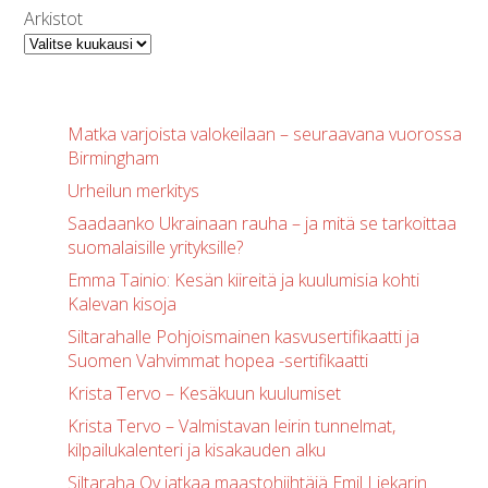
Arkistot
Matka varjoista valokeilaan – seuraavana vuorossa
Birmingham
Urheilun merkitys
Saadaanko Ukrainaan rauha – ja mitä se tarkoittaa
suomalaisille yrityksille?
Emma Tainio: Kesän kiireitä ja kuulumisia kohti
Kalevan kisoja
Siltarahalle Pohjoismainen kasvusertifikaatti ja
Suomen Vahvimmat hopea -sertifikaatti
Krista Tervo – Kesäkuun kuulumiset
Krista Tervo – Valmistavan leirin tunnelmat,
kilpailukalenteri ja kisakauden alku
Siltaraha Oy jatkaa maastohiihtäjä Emil Liekarin