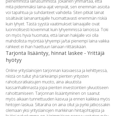
pienemmistä lainasummista. Jokainen ymmärtää, että
mitä pidemmäksi laina-ajat venyvät, sen enemmän asioita
voi tapahtua ja suhdanteet vaihdella. Siten pitkät lainat
sisältävät lainanantajalle huomattavasti enemmän riskiä
kuin lyhyet. Tästä syystä vaatimukset lainaajalle ovat
luonnollisesti kovemmat kuin lyhyemmissä lainoissa. Toki
on myös hyvä huomata, että lainan hakijalle voi olla
mahdollista myöntää lyhyempi ja/tai pienempi laina vaikka
rahkeet ei ihan haettuun lainaan riittäisikään.
Tarjonta lisääntyy, hinnat laskee - Yrittäjä
hyötyy
Online yrityslainojen tarjonnan kasvaessa ja kehittyessä,
niistä on tullut yhä tärkeämpi pienten yritysten
rahoitusratkaisujen muoto, aina akuutista
kassanhallinnasta jopa pienten investointien ylivuotiseen
rahoittamiseen. Tarjonnan lisääntyminen on saanut
myös aikaan tunnettuuden kasvua ja ennen kaikkea myös
hintojen laskua. Siltaraha on aina ollut ja pyrkii jatkossakin
olemaan yksi yrityslainojen markkinan hintajohtajista ja
lisäksi palvelumme on äärimmäisen nopea vastaten nyky-