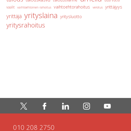
uusi vuosi
vaihtoehtorahoitus
yrittäjyys
vaalit
vaihtoehtoinen rahoitus
verotus
yrityslaina
yrittäjä
yritysluotto
yritysrahoitus
010 208 2750