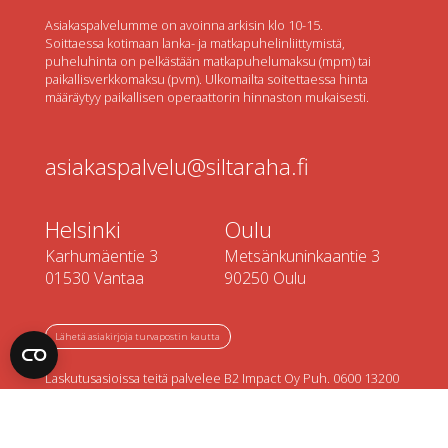
Asiakaspalvelumme on avoinna arkisin klo 10-15.
Soittaessa kotimaan lanka- ja matkapuhelinliittymistä,
puheluhinta on pelkästään matkapuhelumaksu (mpm) tai
paikallisverkkomaksu (pvm). Ulkomailta soitettaessa hinta
määräytyy paikallisen operaattorin hinnaston mukaisesti.
asiakaspalvelu@siltaraha.fi
Helsinki
Oulu
Karhumäentie 3
Metsänkuninkaantie 3
01530 Vantaa
90250 Oulu
Lähetä asiakirjoja turvapostin kautta
Laskutusasioissa teitä palvelee B2 Impact Oy Puh. 0600 13200
(hinta 1,98 €/min + pvm). B2 Impact Oy:n asiakaspalvelu on
avoinna ark. klo 9-16.