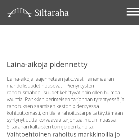
« Takaisin ajankohtaista etusivulle
Laina-aikoja pidennetty
Laina-aikoja laajennetaan jatkuvasti, lainamäärän
mahdollisuudet nousevat - Pienyritysten
rahoitusmahdollisuudet kehittyvät näin ollen huimaa
vauhtia. Pankkien perinteisen tarjonnan tyrehtyessä ja
rahoituksen saamisen keston pidentyessä
kohtuuttomasti, on tilalle rahoitustarpeita täyttämään
syntynyt uutta korvaavaa tarjontaa, muun muassa.
Siltarahan kaltaisten toimijoiden taholta.
Vaihtoehtoinen rahoitus markkinoilla jo