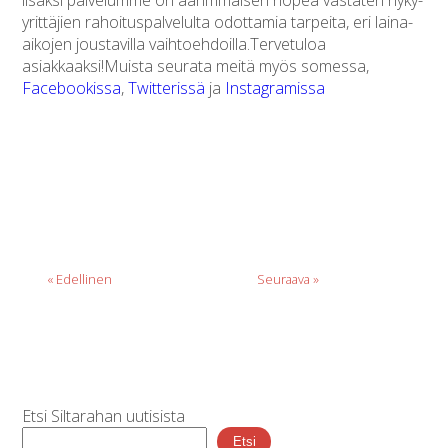
yrittäjien rahoituspalvelulta odottamia tarpeita, eri laina-
aikojen joustavilla vaihtoehdoilla.Tervetuloa
asiakkaaksi!Muista seurata meitä myös somessa,
Facebookissa
,
Twitterissä
ja
Instagramissa
« Edellinen
Seuraava »
Etsi Siltarahan uutisista
Etsi