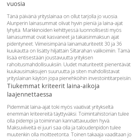
vuosia
Tänä päivänä yrityslainaa on ollut tarjolla jo vuosia.
Alunperin lainasummat olivat hyvin pieniä ja laina-ajat
lyhyitä. Markkinoiden kehittyessä luonnollisesti myös
lainasummat ovat kasvaneet ja takaisinmaksun ajat
pidentyneet. Viimeisimpänä lainamaturiteetit 30 ja 36
kuukautta on lisätty hiljattain Siltarahan valikoimiin. Tämä
lisää entisestään joustavuutta yrityksen
rahoitusmahdollisuuksiin. Uudet maturiteetit pienentävät
kuukausimaksujen suuruutta ja siten mahdollistavat
yrityslainan käytön jopa pienehköihin investointitarpeisiin.
Tiukemmat kriteerit laina-aikoja
laajennettaessa
Pidemmät laina-ajat toki myös vaativat yritykseltä
enemmän kriteereitä täyttyväksi. Toimintahistorian tulee
olla pidempi ja toiminnan kannattavuuden hyvä.
Maksuviiveitä ei juuri saa olla ja taloudenpidon tulee
muutenkin olla moitteetonta. Toinen takaaja vaaditaan jo