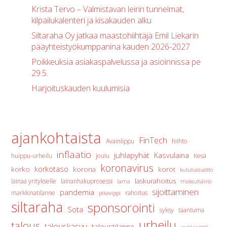
Krista Tervo – Valmistavan leirin tunnelmat,
kilpailukalenteri ja kisakauden alku
Siltaraha Oy jatkaa maastohiihtäjä Emil Liekarin
pääyhteistyökumppanina kauden 2026-2027
Poikkeuksia asiakaspalvelussa ja asioinnissa pe
29.5.
Harjoituskauden kuulumisia
ajankohtaista
FinTech
Avainlippu
hiihto
inflaatio
juhlapyhät
Kasvulaina
huippu-urheilu
joulu
Kesä
koronavirus
korkotaso
korko
korona
korot
kulutusluotto
laskurahoitus
lainaa yritykselle
lainanhakuprosessi
lama
maksuhäiriö
sijoittaminen
pandemia
markkinatilanne
rahoitus
pikavippi
siltaraha
sponsorointi
Sota
syksy
taantuma
urheilu
talous
talouskasvu
taloustilanne